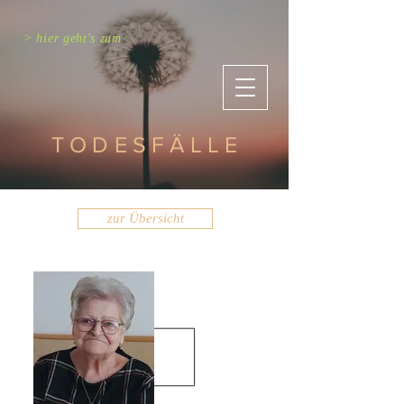
> hier geht's zum
TODESFÄLLE
zur Übersicht