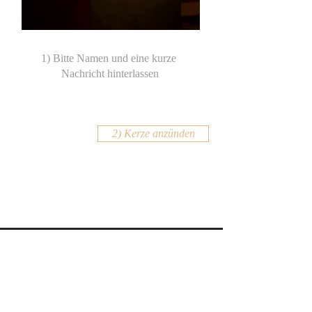
2) Kerze anzünden
KONTAKT
Email:
office@krennmayr.com