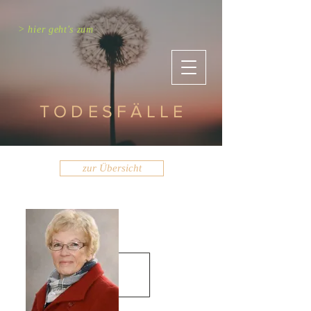
> hier geht's zum
TODESFÄLLE
zur Übersicht