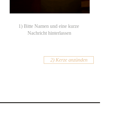
2) Kerze anzünden
KONTAKT
Email:
office@krennmayr.com