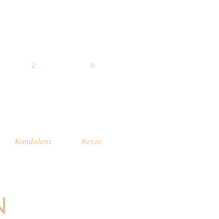
2
0
Kondolenz
Kerze
N