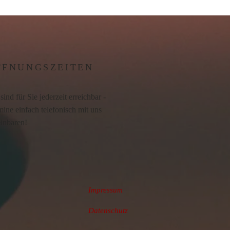
FFNUNGSZEITEN
sind für Sie jederzeit erreichbar -
ine einfach telefonisch mit uns
einbaren!
Impressum
Datenschutz