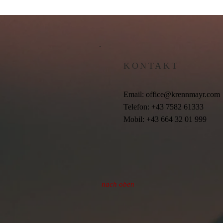
KONTAKT
Email:
office@krennmayr.com
Telefon: +43 7582 61333
Mobil: +43 664 32 01 999
nach oben