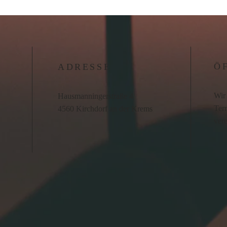
Ö
ADRESSE
Wir 
Hausmanningerstraße 4
Term
4560 Kirchdorf an der Krems
ver