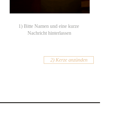
2) Kerze anzünden
KONTAKT
Email:
office@krennmayr.com