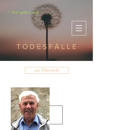
> hier geht's zum
TODESFÄLLE
zur Übersicht