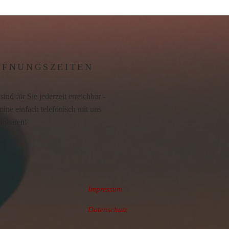
FFNUNGSZEITEN
sind für Sie jederzeit erreichbar -
ine einfach telefonisch mit uns
einbaren!
Impressum
Datenschutz