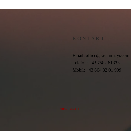
KONTAKT
Email:
office@krennmayr.com
Telefon: +43 7582 61333
Mobil: +43 664 32 01 999
nach oben