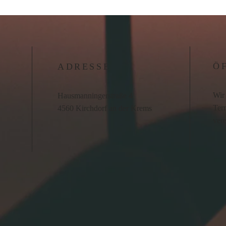
Ö
ADRESSE
Wir 
Hausmanningerstraße 4
Term
4560 Kirchdorf an der Krems
ver