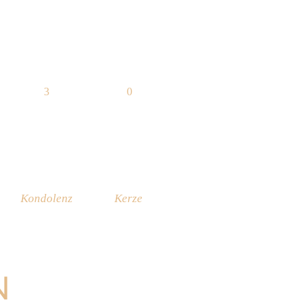
3
0
Kondolenz
Kerze
N