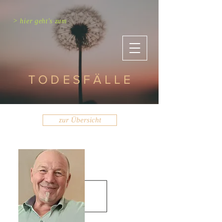
> hier geht's zum
TODESFÄLLE
zur Übersicht