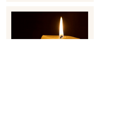
Maier Paul
Aufrichtiges Beileid dein
Schulkolege