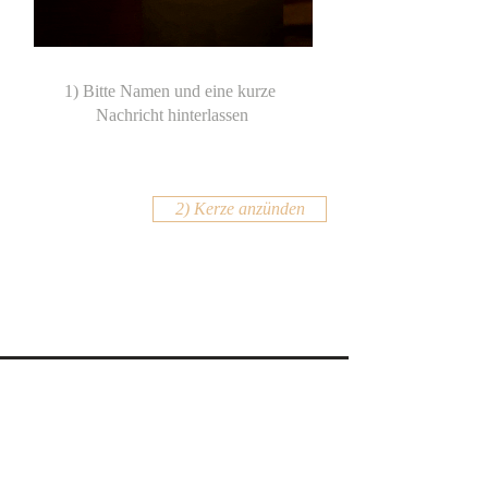
2) Kerze anzünden
KONTAKT
Email:
office@krennmayr.com