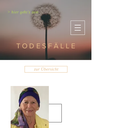
> hier geht's zum
TODESFÄLLE
zur Übersicht