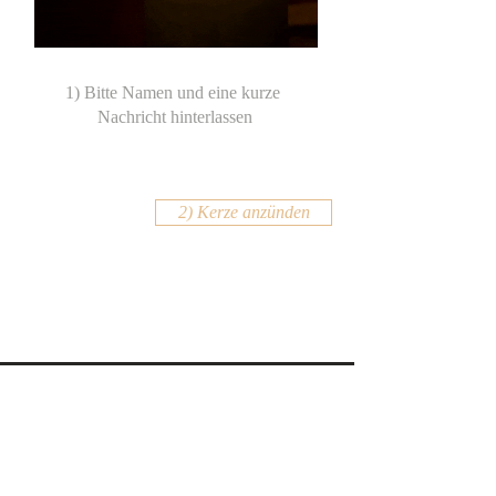
2) Kerze anzünden
KONTAKT
Email:
office@krennmayr.com