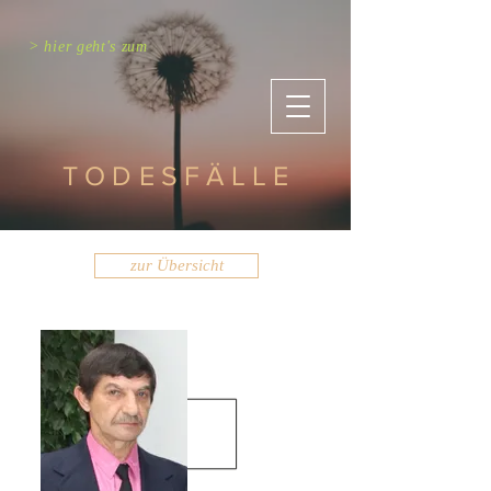
> hier geht's zum
TODESFÄLLE
zur Übersicht