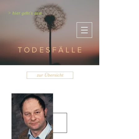
> hier geht's zum
TODESFÄLLE
zur Übersicht