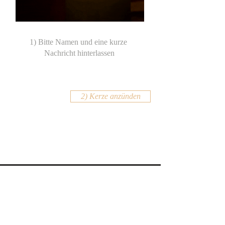
2) Kerze anzünden
KONTAKT
Email:
office@krennmayr.com