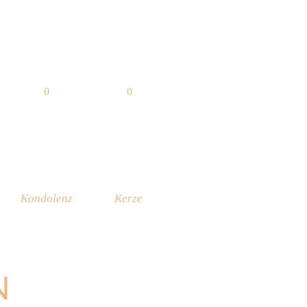
0
0
Kondolenz
Kerze
N