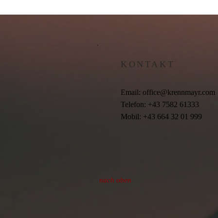
KONTAKT
Email:
office@krennmayr.com
Telefon: +43 7582 61333
Mobil: +43 664 32 01 999
nach oben