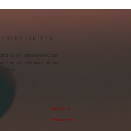
FFNUNGSZEITEN
sind für Sie jederzeit erreichbar -
ine einfach telefonisch mit uns
einbaren!
Impressum
Datenschutz