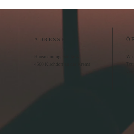
Ö
ADRESSE
Wir 
Hausmanningerstraße 4
Term
4560 Kirchdorf an der Krems
ver