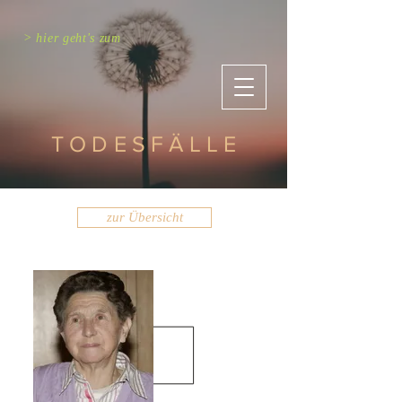
> hier geht's zum
TODESFÄLLE
zur Übersicht