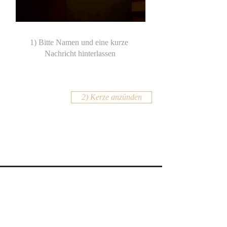
2) Kerze anzünden
KONTAKT
Email:
office@krennmayr.com