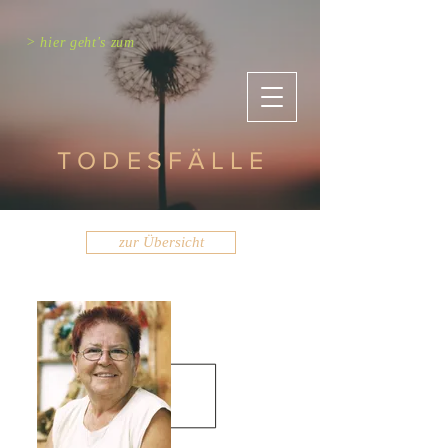
> hier geht's zum
TODESFÄLLE
zur Übersicht