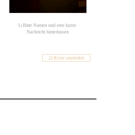
2) Kerze anzünden
KONTAKT
Email:
office@krennmayr.com