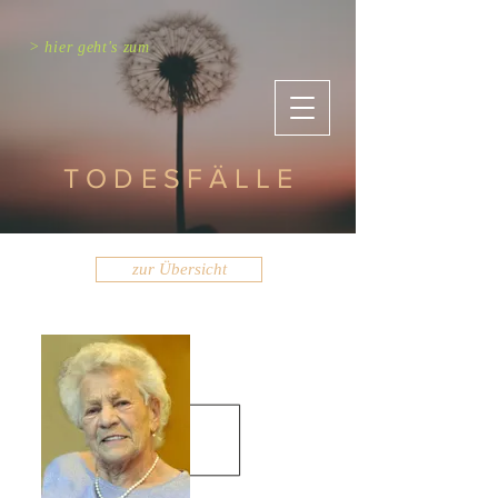
> hier geht's zum
TODESFÄLLE
zur Übersicht