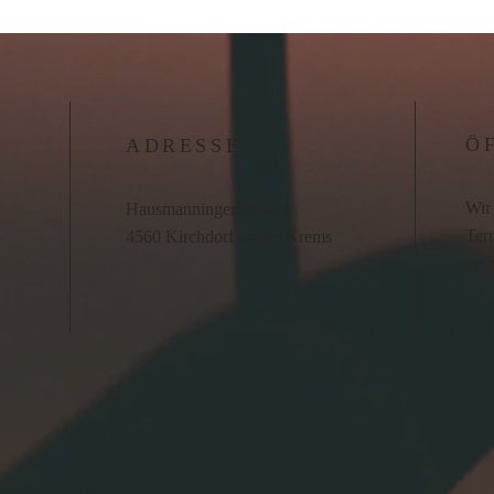
Ö
ADRESSE
Wir 
Hausmanningerstraße 4
Term
4560 Kirchdorf an der Krems
ver