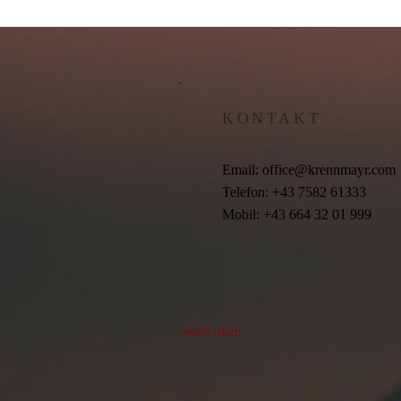
KONTAKT
Email:
office@krennmayr.com
Telefon: +43 7582 61333
Mobil: +43 664 32 01 999
nach oben