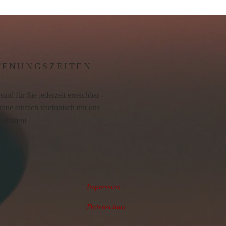
FFNUNGSZEITEN
sind für Sie jederzeit erreichbar -
ine einfach telefonisch mit uns
einbaren!
Impressum
Datenschutz