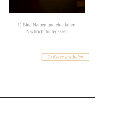
2) Kerze anzünden
KONTAKT
Email:
office@krennmayr.com