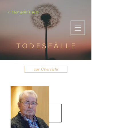
> hier geht's zum
TODESFÄLLE
zur Übersicht