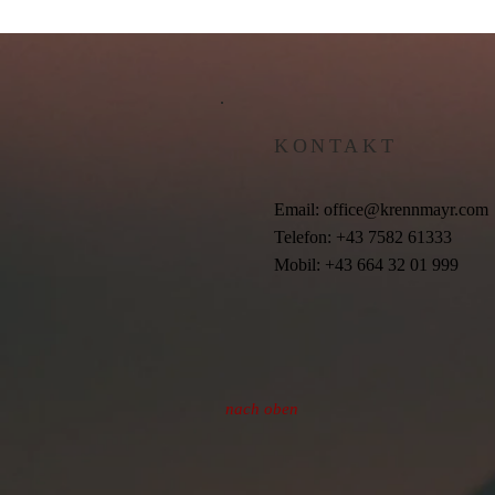
KONTAKT
Email:
office@krennmayr.com
Telefon: +43 7582 61333
Mobil: +43 664 32 01 999
nach oben