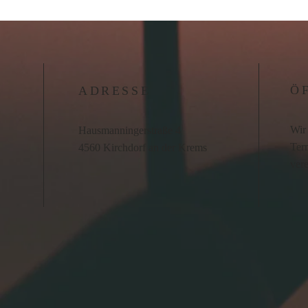
Ö
ADRESSE
Wir 
Hausmanningerstraße 4
Term
4560 Kirchdorf an der Krems
ver