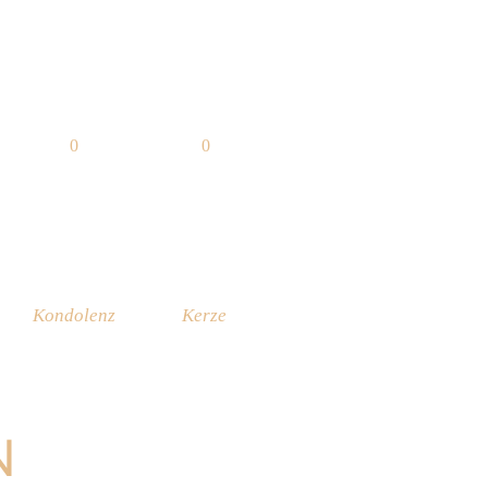
0
0
Kondolenz
Kerze
N