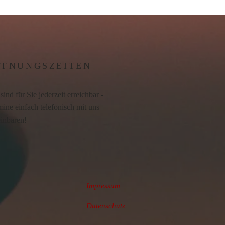
FFNUNGSZEITEN
sind für Sie jederzeit erreichbar -
ine einfach telefonisch mit uns
einbaren!
Impressum
Datenschutz