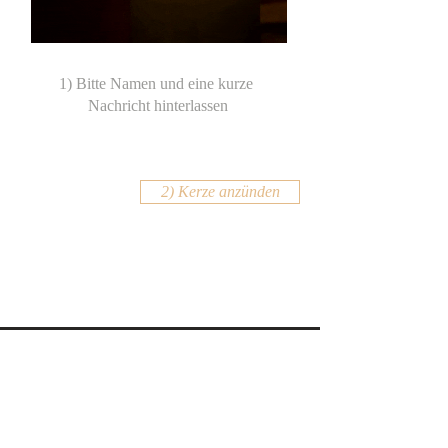
2) Kerze anzünden
KONTAKT
Email:
office@krennmayr.com