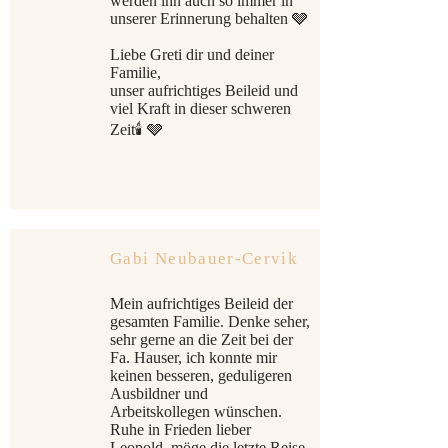
werden ihn auch so immer in
unserer Erinnerung behalten 🩶
Liebe Greti dir und deiner
Familie,
unser aufrichtiges Beileid und
viel Kraft in dieser schweren
Zeit🕯 🩶
Gabi Neubauer-Cervik
Mein aufrichtiges Beileid der
gesamten Familie. Denke seher,
sehr gerne an die Zeit bei der
Fa. Hauser, ich konnte mir
keinen besseren, geduligeren
Ausbildner und
Arbeitskollegen wünschen.
Ruhe in Frieden lieber
Leopold, möge die letzte Reise