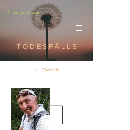
> hier geht's zum
TODESFÄLLE
zur Übersicht