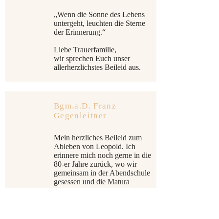
„Wenn die Sonne des Lebens
untergeht, leuchten die Sterne
der Erinnerung.“
Liebe Trauerfamilie,
wir sprechen Euch unser
allerherzlichstes Beileid aus.
Bgm.a.D. Franz
Gegenleitner
Mein herzliches Beileid zum
Ableben von Leopold. Ich
erinnere mich noch gerne in die
80-er Jahre zurück, wo wir
gemeinsam in der Abendschule
gesessen und die Matura
nachgeholt haben. Ebenso an
die gemeinsamen Interessen für
die Gas-Wasser-
Heizungsinstallation - Du