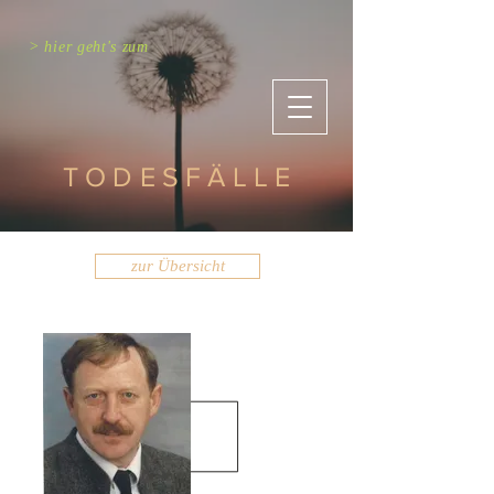
> hier geht's zum
TODESFÄLLE
zur Übersicht