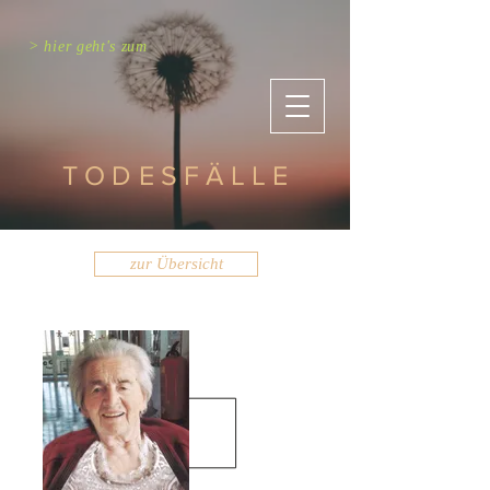
> hier geht's zum
TODESFÄLLE
zur Übersicht