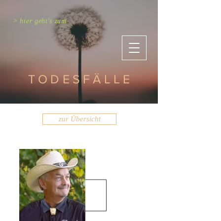
> hier geht's zum
TODESFÄLLE
zur Übersicht