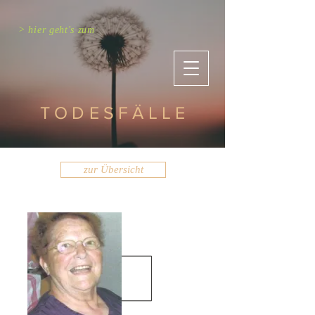
> hier geht's zum
TODESFÄLLE
zur Übersicht