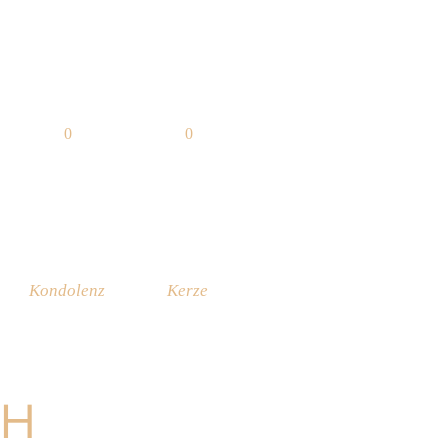
0
0
Kondolenz
Kerze
CH