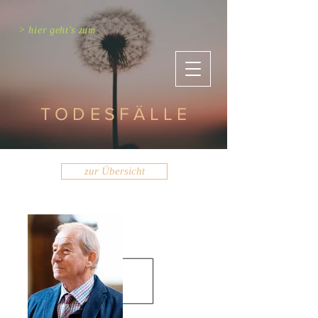
> hier geht's zum
TODESFÄLLE
zur Übersicht