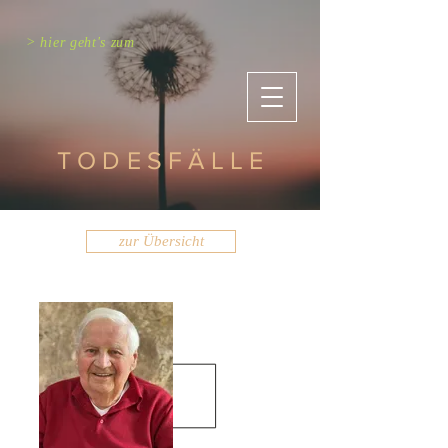
> hier geht's zum
TODESFÄLLE
zur Übersicht