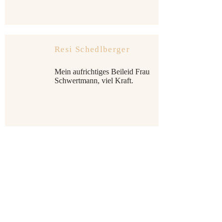
Resi Schedlberger
Mein aufrichtiges Beileid Frau
Schwertmann, viel Kraft.
Karoline und Franz
Mayr
Liebe Trauerfamilien!
Aufrichtige Anteilnahme!
In stiller Trauer fühlen wir uns