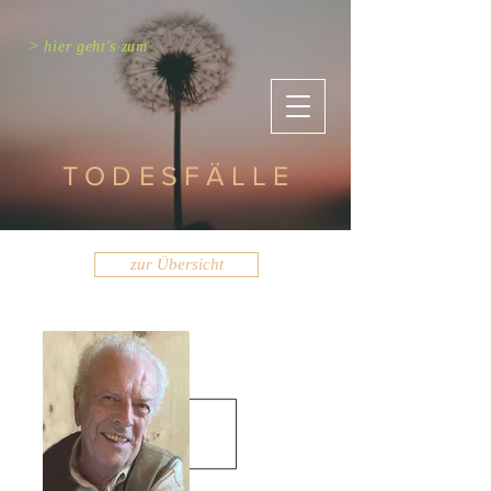
> hier geht's zum
TODESFÄLLE
zur Übersicht