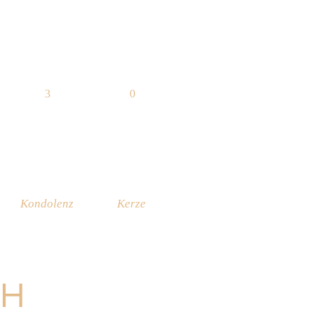
3
0
Kondolenz
Kerze
CH