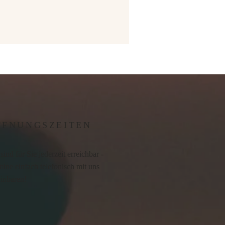
FFNUNGSZEITEN
sind für Sie jederzeit erreichbar -
ine einfach telefonisch mit uns
einbaren!