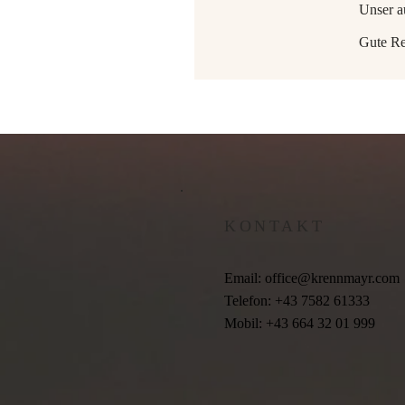
Unser au
Gute Re
KONTAKT
Email:
office@krennmayr.com
Telefon: +43 7582 61333
Mobil: +43 664 32 01 999