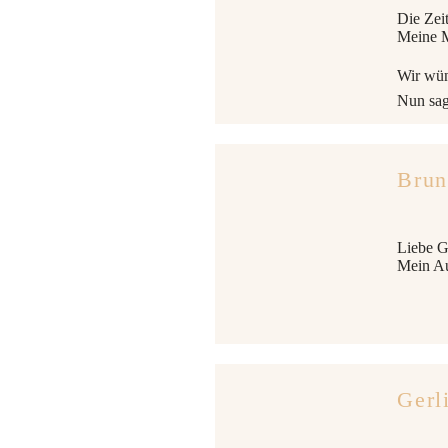
Die Zei
Meine M
Wir wün
Nun sa
Brun
Liebe G
Mein Au
Gerl