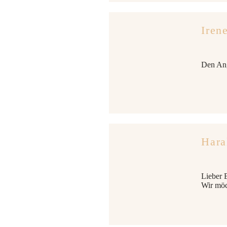
Iren
Den Ang
Hara
Lieber E
Wir möc