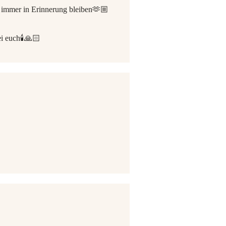
n immer in Erinnerung bleiben🫶🏼
i euch🕯️🙏🏻