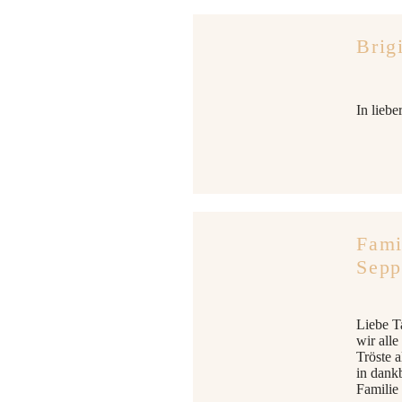
Brig
In liebe
Fami
Sepp
Liebe T
wir all
Tröste 
in dank
Familie 