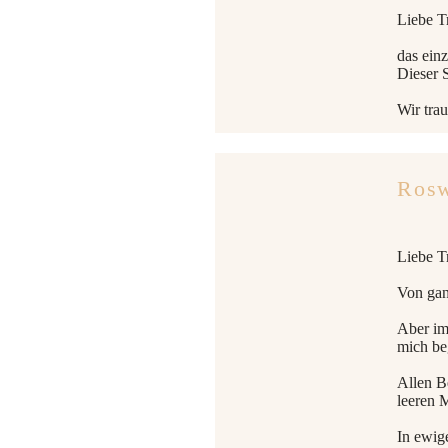
Liebe T
das ein
Dieser 
Wir trau
Rosw
Liebe T
Von gan
Aber im
mich be
Allen B
leeren 
In ewig