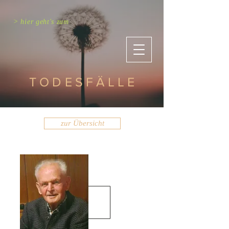
> hier geht's zum
TODESFÄLLE
zur Übersicht