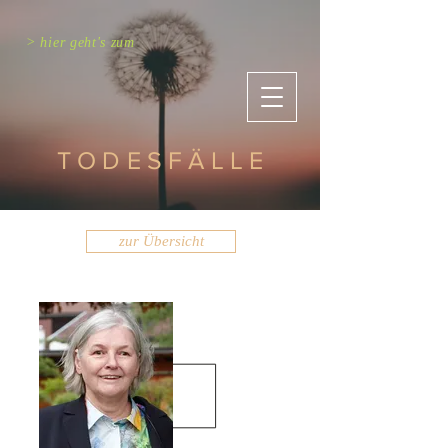
> hier geht's zum
TODESFÄLLE
zur Übersicht