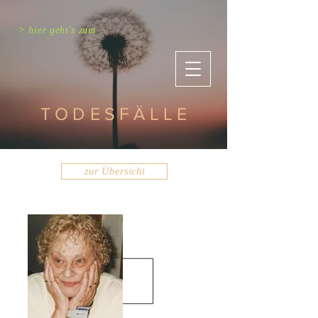
> hier geht's zum
TODESFÄLLE
zur Übersicht