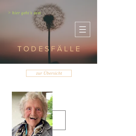
> hier geht's zum
TODESFÄLLE
zur Übersicht