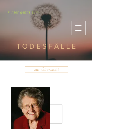
> hier geht's zum
TODESFÄLLE
zur Übersicht