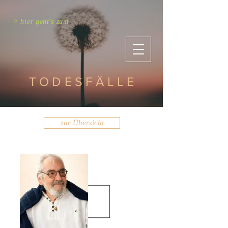
> hier geht's zum
TODESFÄLLE
zur Übersicht