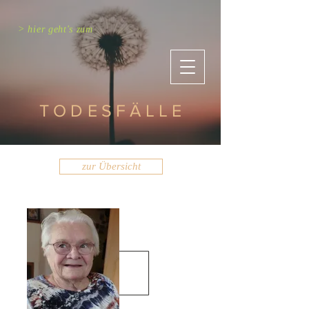
> hier geht's zum
TODESFÄLLE
zur Übersicht