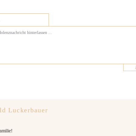
ld Luckerbauer
amilie!