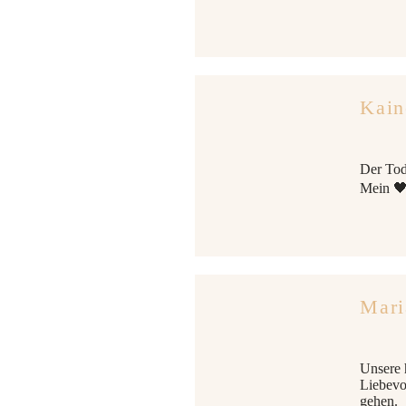
Kain
Der Tod
Mein 🖤l
Mari
Unsere 
Liebevo
gehen.