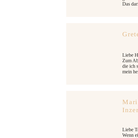
Das darf
Gret
Liebe H
Zum Abl
die ich 
mein he
Mari
Inze
Liebe T
Wenn ei