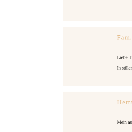
Fam.
Liebe T
In still
Hert
Mein auf