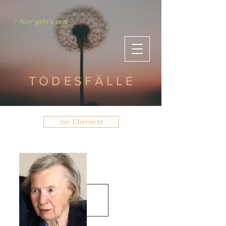
> hier geht's zum
TODESFÄLLE
zur Übersicht