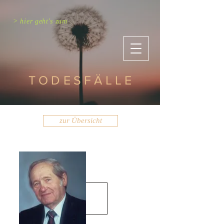
> hier geht's zum
TODESFÄLLE
zur Übersicht