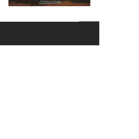
KONTAKT
Email:
office@krennmayr.com
Telefon: +43 7582 61333
Mobil:
+43 664 32 01 999
ADRESSE
Hausmanningerstraße 4
4560 Kirchdorf an der Krems
ÖFFNUNGSZEITEN