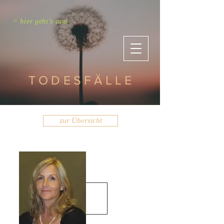
> hier geht's zum
TODESFÄLLE
zur Übersicht