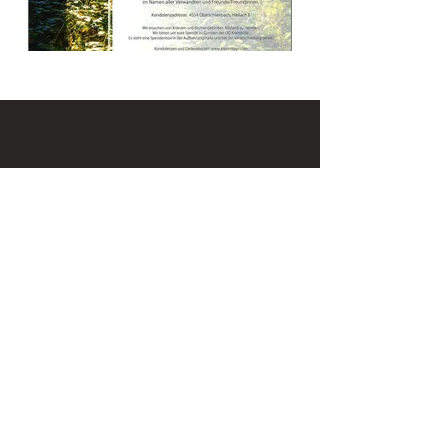
KONTAKT
Email:
office@krennmayr.com
Telefon: +43 7582 61333
Mobil:
+43 664 32 01 999
ADRESSE
Hausmanningerstraße 4
4560 Kirchdorf an der Krems