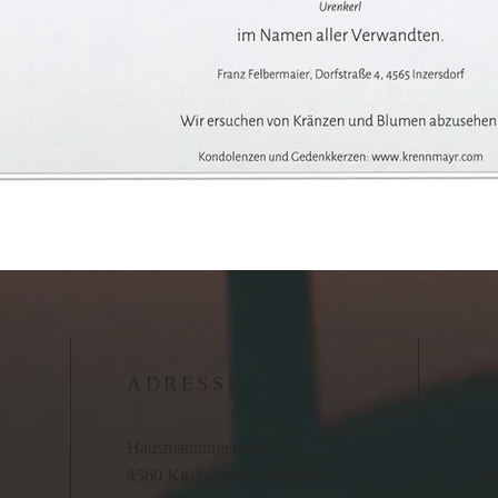
Ö
ADRESSE
Wir 
Hausmanningerstraße 4
Term
4560 Kirchdorf an der Krems