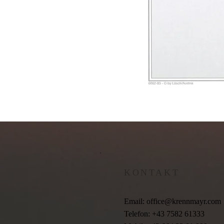
KONTAKT
Email:
office@krennmayr.com
Telefon: +43 7582 61333