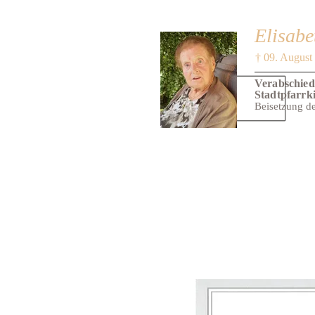
Elisabe
† 09. August
Verabschied
Stadtpfarrk
Beisetzung de