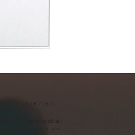
FFNUNGSZEITEN
sind für Sie jederzeit erreichbar -
ine einfach telefonisch mit uns