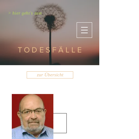
> hier geht's zum
TODESFÄLLE
zur Übersicht