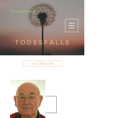
> hier geht's zum
TODESFÄLLE
zur Übersicht