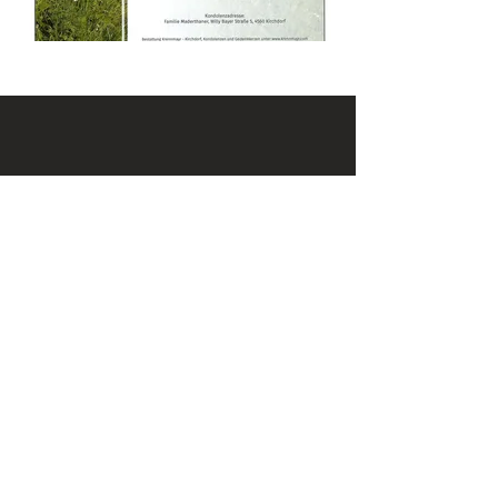
KONTAKT
Email:
office@krennmayr.com
Telefon: +43 7582 61333
Mobil:
+43 664 32 01 999
ADRESSE
Hausmanningerstraße 4
4560 Kirchdorf an der Krems
ÖFFNUNGSZEITEN