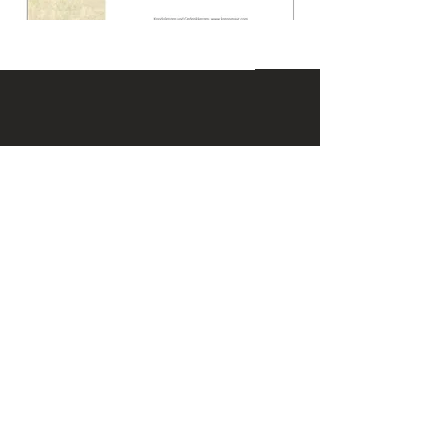
KONTAKT
Email:
office@krennmayr.com
Telefon: +43 7582 61333
Mobil:
+43 664 32 01 999
ADRESSE
Hausmanningerstraße 4
4560 Kirchdorf an der Krems
ÖFFNUNGSZEITEN