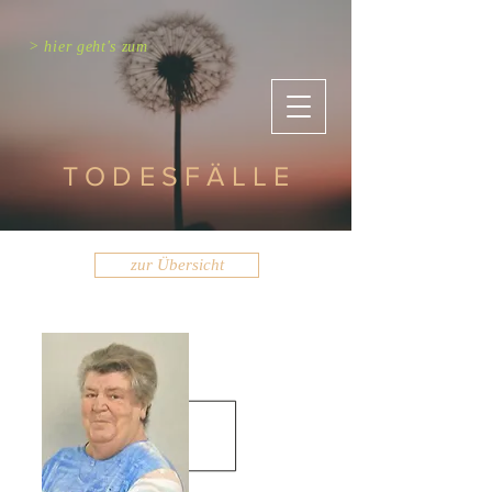
> hier geht's zum
TODESFÄLLE
zur Übersicht