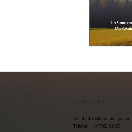
KONTAKT
Email:
office@krennmayr.com
Telefon: +43 7582 61333