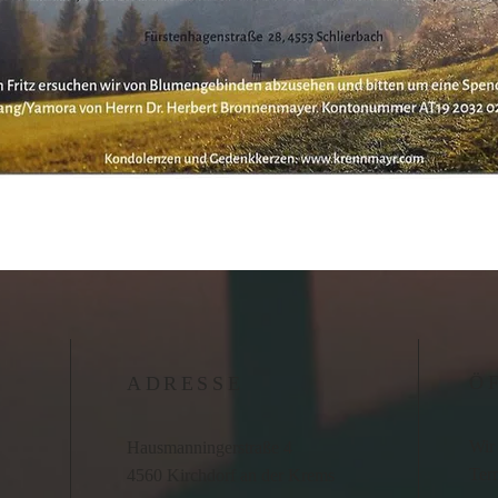
Ö
ADRESSE
Wir 
Hausmanningerstraße 4
Term
4560 Kirchdorf an der Krems