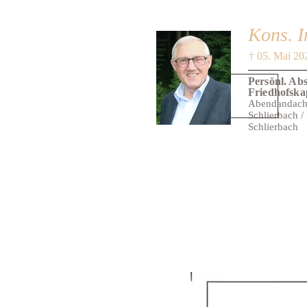
Kons. I
† 05. Mai 20
Persönl. Ab
Friedhofska
Abendandacht 
Schlierbach /
Schlierbach