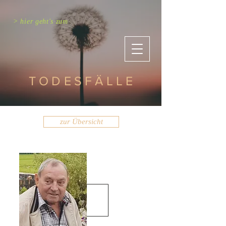
> hier geht's zum
TODESFÄLLE
zur Übersicht