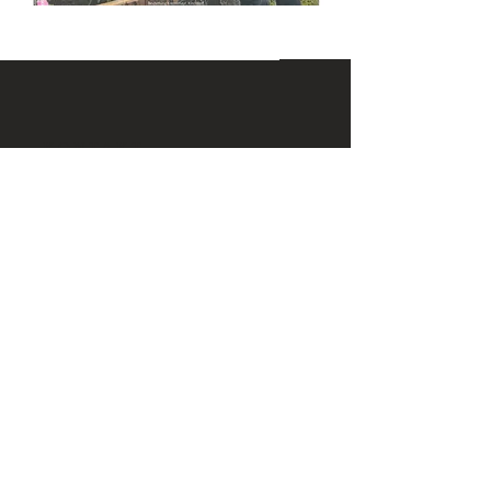
KONTAKT
Email:
office@krennmayr.com
Telefon: +43 7582 61333
Mobil:
+43 664 32 01 999
ADRESSE
Hausmanningerstraße 4
4560 Kirchdorf an der Krems
ÖFFNUNGSZEITEN
Wir sind für Sie jederzeit erreichbar -