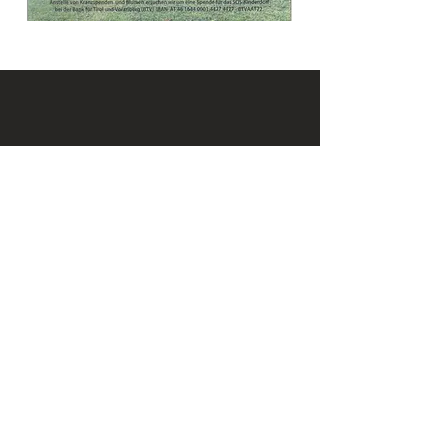
KONTAKT
Email:
office@krennmayr.com
Telefon: +43 7582 61333
Mobil:
+43 664 32 01 999
ADRESSE
Hausmanningerstraße 4
4560 Kirchdorf an der Krems
ÖFFNUNGSZEITEN