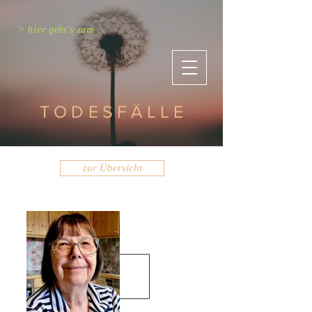
> hier geht's zum
TODESFÄLLE
zur Übersicht