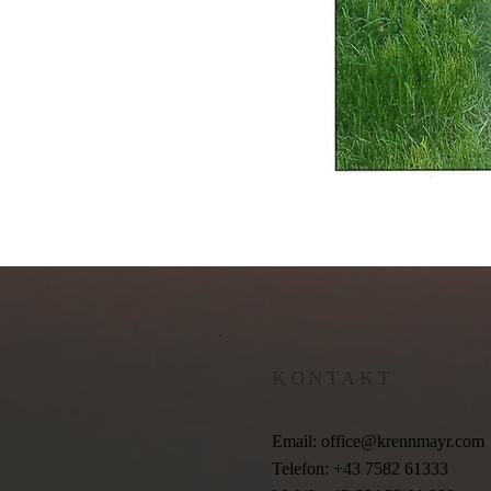
KONTAKT
Email:
office@krennmayr.com
Telefon: +43 7582 61333