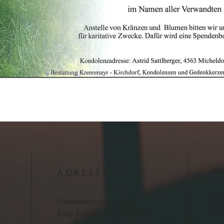
Ö
ADRESSE
Wir 
Hausmanningerstraße 4
Term
4560 Kirchdorf an der Krems