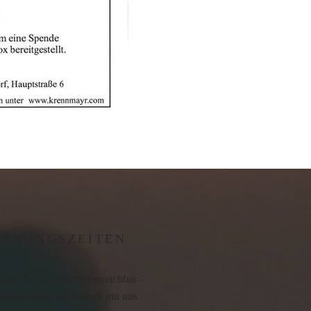
FFNUNGSZEITEN
sind für Sie jederzeit erreichbar -
ine einfach telefonisch mit uns