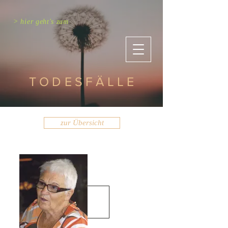
> hier geht's zum
TODESFÄLLE
zur Übersicht