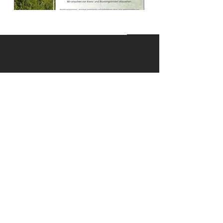
KONTAKT
Email:
office@krennmayr.com
Telefon: +43 7582 61333
Mobil:
+43 664 32 01 999
ADRESSE
Hausmanningerstraße 4
4560 Kirchdorf an der Krems
ÖFFNUNGSZEITEN