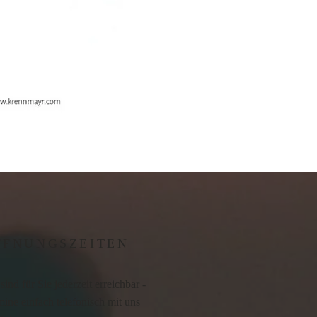
FFNUNGSZEITEN
sind für Sie jederzeit erreichbar -
ine einfach telefonisch mit uns