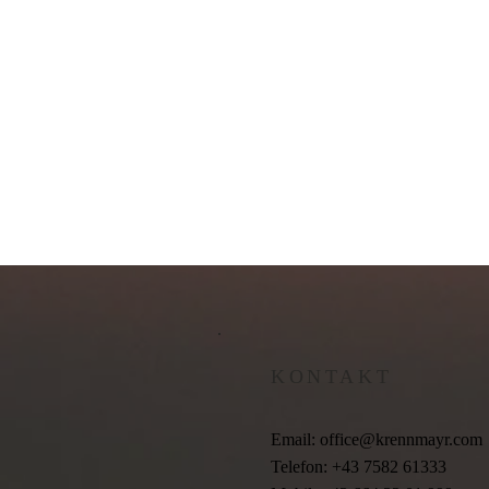
KONTAKT
Email:
office@krennmayr.com
Telefon: +43 7582 61333