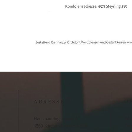
Ö
ADRESSE
Wir 
Hausmanningerstraße 4
Term
4560 Kirchdorf an der Krems