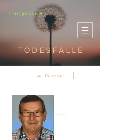
> hier geht's zum
TODESFÄLLE
zur Übersicht