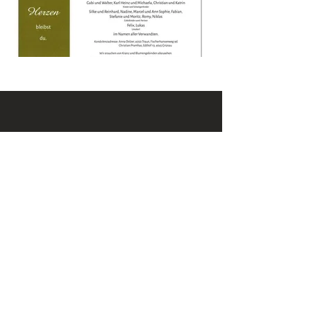
KONTAKT
Email:
office@krennmayr.com
Telefon: +43 7582 61333
Mobil:
+43 664 32 01 999
ADRESSE
Hausmanningerstraße 4
4560 Kirchdorf an der Krems